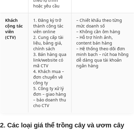
theo lộ trình
hoặc yêu cầu
Khách
1. Đăng ký trở
– Chiết khấu theo từng
cộng tác
thành cộng tác
mức doanh số
viên
viên online
– Không cần ôm hàng
(CTV)
2. Cung cấp tài
– Hỗ trợ hình ảnh,
liệu, bảng giá,
content bán hàng
chính sách
– Hệ thống theo dõi đơn
3. Bán hàng qua
minh bạch – rút hoa hồng
link/website có
dễ dàng qua tài khoản
mã CTV
ngân hàng
4. Khách mua –
đơn chuyển về
công ty
5. Công ty xử lý
đơn – giao hàng
– báo doanh thu
cho CTV
2. Các loại giá thể trồng cây và ươm cây