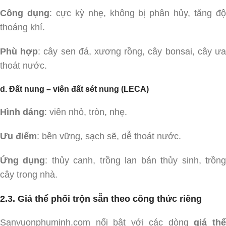
Công dụng
: cực kỳ nhẹ, không bị phân hủy, tăng đ
thoáng khí.
Phù hợp
: cây sen đá, xương rồng, cây bonsai, cây ư
thoát nước.
d. Đất nung – viên đất sét nung (LECA)
Hình dáng
: viên nhỏ, tròn, nhẹ.
Ưu điểm
: bền vững, sạch sẽ, dễ thoát nước.
Ứng dụng
: thủy canh, trồng lan bán thủy sinh, trồn
cây trong nhà.
2.3. Giá thể phối trộn sẵn theo công thức riêng
Sanvuonphuminh.com nổi bật với các dòng
giá th