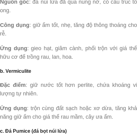
Nguồn gốc
: đá núi lửa đã qua nung nở, có cấu trúc t
ong.
Công dụng
: giữ ẩm tốt, nhẹ, tăng độ thông thoáng ch
rễ.
Ứng dụng
: gieo hạt, giâm cành, phối trộn với giá th
hữu cơ để trồng rau, lan, hoa.
b. Vermiculite
Đặc điểm
: giữ nước tốt hơn perlite, chứa khoáng v
lượng tự nhiên.
Ứng dụng
: trộn cùng đất sạch hoặc xơ dừa, tăng kh
năng giữ ẩm cho giá thể rau mầm, cây ưa ẩm.
c. Đá Pumice (đá bọt núi lửa)