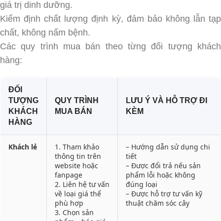
giá trị dinh dưỡng.
Kiểm định chất lượng định kỳ, đảm bảo không lẫn tạp
chất, không nấm bệnh.
Các quy trình mua bán theo từng đối tượng khách
hàng:
ĐỐI
TƯỢNG
QUY TRÌNH
LƯU Ý VÀ HỖ TRỢ ĐI
KHÁCH
MUA BÁN
KÈM
HÀNG
Khách lẻ
1. Tham khảo
– Hướng dẫn sử dụng chi
thông tin trên
tiết
website hoặc
– Được đổi trả nếu sản
fanpage
phẩm lỗi hoặc không
2. Liên hệ tư vấn
đúng loại
về loại giá thể
– Được hỗ trợ tư vấn kỹ
phù hợp
thuật chăm sóc cây
3. Chọn sản