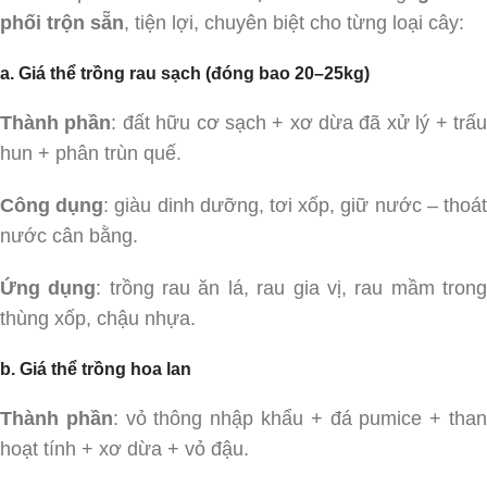
phối trộn sẵn
, tiện lợi, chuyên biệt cho từng loại cây:
a. Giá thể trồng rau sạch (đóng bao 20–25kg)
Thành phần
: đất hữu cơ sạch + xơ dừa đã xử lý + trấ
hun + phân trùn quế.
Công dụng
: giàu dinh dưỡng, tơi xốp, giữ nước – thoá
nước cân bằng.
Ứng dụng
: trồng rau ăn lá, rau gia vị, rau mầm tron
thùng xốp, chậu nhựa.
b. Giá thể trồng hoa lan
Thành phần
: vỏ thông nhập khẩu + đá pumice + tha
hoạt tính + xơ dừa + vỏ đậu.