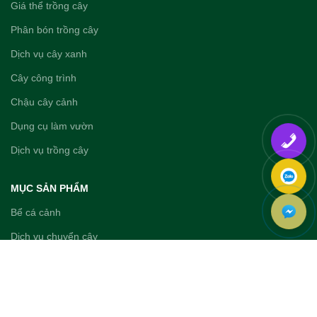
Giá thể trồng cây
Phân bón trồng cây
Dịch vụ cây xanh
Cây công trình
Chậu cây cảnh
Dụng cụ làm vườn
Dịch vụ trồng cây
MỤC SẢN PHẨM
Bể cá cảnh
Dịch vụ chuyển cây
Dịch vụ cắt tỉa cây
Dịch vụ dọn vườn
Dịch vụ tưới nước