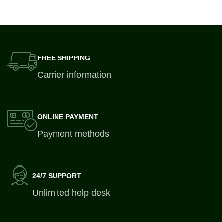
Vương Kim Cương chắc
trọn vẹn. Quý khách có nhu
chắn là lựa chọn tuyệt vời.
cầu từ mua buôn, mua lẻ
Sân Vườn Phú Minh,
hoặc thuê cây xin liên hệ
website:
Sân Vườn Phú Minh,
FREE SHIPPING
sanvuonphuminh.com là
website:
địa chỉ uy tin chuyên
sanvuonphuminh.com để
Carrier information
nghiệp bán và cho thuê
chọn cây đẹp và kích
cây Đế Vương Kim Cương
thước cây anh chị nhé!
này.
ONLINE PAYMENT
Payment methods
24/7 SUPPORT
Unlimited help desk