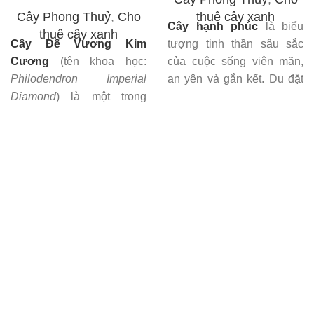
Cây Phong Thuỷ
,
Cho
thuê cây xanh
Cây hạnh phúc
là biểu
thuê cây xanh
Cây Đế Vương Kim
tượng tinh thần sâu sắc
Cương
(tên khoa học:
của cuộc sống viên mãn,
Philodendron Imperial
an yên và gắn kết. Du đặt
Diamond
) là một trong
ngoài trời, trong nhà hay
những dòng cây thuộc họ
văn phòng làm việc, cây
Ráy (Araceae). Loài cây
đều mang lại vẻ đẹp xanh
này có nguồn gốc từ các
mát, cảm giác dễ chịu và
khu rừng nhiệt đới Nam
đặc biệt mang nhiều may
Mỹ, sau đó được nhân
mắn phong thuỷ cho chủ
giống và trồng rộng rãi trên
nhân.
toàn thế giới và được ưa
Nếu bạn đang tìm kiếm một
chuộng tại Hà Nội.
món quà ý nghĩa hay đơn
Nếu bạn đang tìm kiếm một
giản là muốn cải thiện
loại cây nội thất hiện đại,
không gian sống,
cây
hợp phong thủy và dễ
hạnh phúc
là món quà
chăm sóc thì cây Đế
xanh đầy yêu thương và