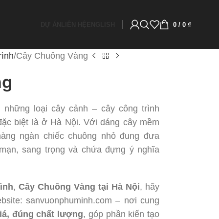
DỰ ÁN
LIÊN HỆ
ENGLISH
0
/
0
₫
rình
Cây Chuông Vàng
ng
 những loại cây cảnh – cây công trình
đặc biệt là ở Hà Nội. Với dáng cây mềm
hàng ngàn chiếc chuông nhỏ đung đưa
g mạn, sang trọng và chứa đựng ý nghĩa
ình
,
Cây Chuông Vàng tại Hà Nội
, hãy
bsite: sanvuonphuminh.com – nơi cung
iá, đúng chất lượng
, góp phần kiến tạo