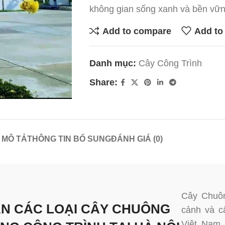
không gian sống xanh và bền vữn
Add to compare
Add to 
Danh mục:
Cây Công Trình
Share:
MÔ TẢ
THÔNG TIN BỔ SUNG
ĐÁNH GIÁ (0)
Cây Chuôn
N CÁC LOẠI CÂY CHUÔNG
cảnh và câ
Việt Nam