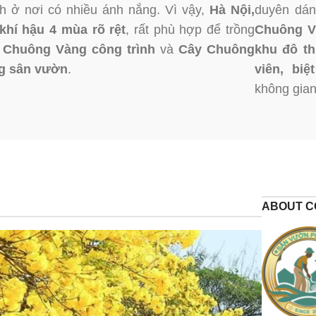
 ở nơi có nhiều ánh nắng. Vì vậy,
Hà Nội,
duyên dán
khí hậu 4 mùa rõ rệt
, rất phù hợp để trồng
Chuông V
 Chuông Vàng công trình
và
Cây Chuông
khu đô th
g sân vườn
.
viên, biệ
không gian
ABOUT C