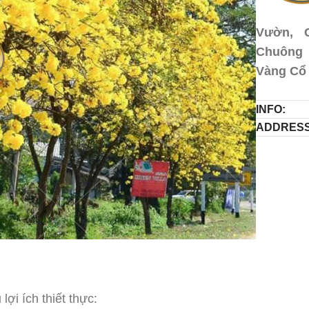
Vườn, 
Chuông 
Vàng Cổ
INFO:
ADDRESS
i ích thiết thực: