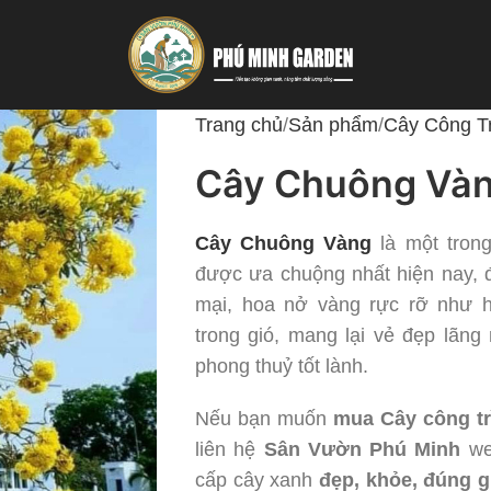
Trang chủ
Sản phẩm
Cây Công T
Cây Chuông Và
Cây Chuông Vàng
là một trong
được ưa chuộng nhất hiện nay, 
mại, hoa nở vàng rực rỡ như 
trong gió, mang lại vẻ đẹp lãn
phong thuỷ tốt lành.
Nếu bạn muốn
mua Cây công tr
liên hệ
Sân Vườn Phú Minh
we
cấp cây xanh
đẹp, khỏe, đúng g