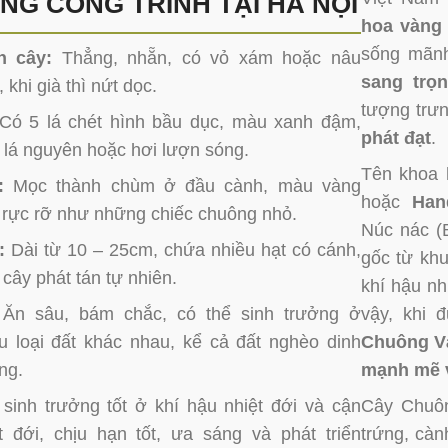
NG CÔNG TRÌNH TẠI HÀ NỘI
hoa vàng
sống mãnh
n cây:
Thẳng, nhẵn, có vỏ xám hoặc nâu
sang trọn
, khi già thì nứt dọc.
tượng trư
Có 5 lá chét hình bầu dục, màu xanh đậm,
phát đạt
.
lá nguyên hoặc hơi lượn sóng.
Tên khoa 
:
Mọc thành chùm ở đầu cành, màu vàng
hoặc
Han
 rực rỡ như những chiếc chuông nhỏ.
Núc nác (
:
Dài từ 10 – 25cm, chứa nhiều hạt có cánh,
gốc từ khu
 cây phát tán tự nhiên.
khí hậu nh
Ăn sâu, bám chắc, có thể sinh trưởng ở
vậy, khi 
u loại đất khác nhau, kể cả đất nghèo dinh
Chuông Và
ng.
mạnh mẽ v
sinh trưởng tốt ở khí hậu nhiệt đới và cận
Cây Chuôn
t đới, chịu hạn tốt, ưa sáng và phát triển
trứng, cà