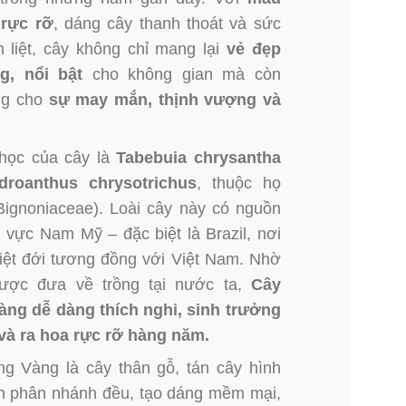
 rực rỡ
, dáng cây thanh thoát và sức
 liệt, cây không chỉ mang lại
vẻ đẹp
g, nổi bật
cho không gian mà còn
ng cho
sự may mắn, thịnh vượng và
học của cây là
Tabebuia chrysantha
droanthus chrysotrichus
, thuộc họ
Bignoniaceae). Loài cây này có nguồn
 vực Nam Mỹ – đặc biệt là Brazil, nơi
iệt đới tương đồng với Việt Nam. Nhờ
được đưa về trồng tại nước ta,
Cây
ng dễ dàng thích nghi, sinh trưởng
à ra hoa rực rỡ hàng năm.
g Vàng là cây thân gỗ, tán cây hình
nh phân nhánh đều, tạo dáng mềm mại,