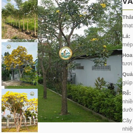
VÀ
Thâ
nhạt
Lá:
mép 
Hoa
tươi
Quả
giúp
Rễ:
nhiề
dưỡ
Cây 
nhiệ