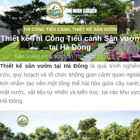
0
MENU
0
THI CÔNG TIỂU CẢNH
,
THIẾT KẾ SÂN VƯỜN
Thiết kế Thi Công Tiểu cảnh Sân vườn
tại Hà Đông
0
Sân Vườn Phú Minh
On Tháng 1 11, 2026
Thiết kế sân vườn tại Hà Đông
là quá trình nghiê
cứu, quy hoạch và tổ chức không gian cảnh quan ngoài
trời nhằm tạo nên một tổng thể hài hòa giữa cây xanh,
mặt nước, vật liệu tự nhiên và kiến trúc tại các khu vực
Hà Đông.