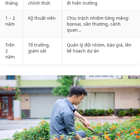
tháng
chính thức
đi hiện trường
1 – 2
Kỹ thuật viên
Chịu trách nhiệm từng mảng:
năm
bonsai, sân thượng, cảnh
quan…
Trên
Tổ trưởng,
Quản lý đội nhóm, báo giá, lên
2
giám sát
kế hoạch dự án
năm