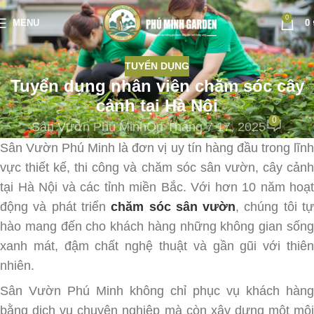
0
MENU
0
TUYỂN DỤNG
Tuyển dụng nhân viên chăm sóc cây
cảnh tại Hà Nội
0
Sân Vườn Phú Minh
On Tháng 7 17, 2025
Sân Vườn Phú Minh là đơn vị uy tín hàng đầu trong lĩnh
vực thiết kế, thi công và chăm sóc sân vườn, cây cảnh
tại Hà Nội và các tỉnh miền Bắc. Với hơn 10 năm hoạt
động và phát triển
chăm sóc sân vườn
, chúng tôi t
hào mang đến cho khách hàng những không gian sống
xanh mát, đậm chất nghệ thuật và gần gũi với thiên
nhiên.
Sân Vườn Phú Minh không chỉ phục vụ khách hàng
bằng dịch vụ chuyên nghiệp mà còn xây dựng một môi