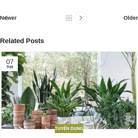
Newer
Older
Related Posts
07
TH9
TUYỂN DỤNG