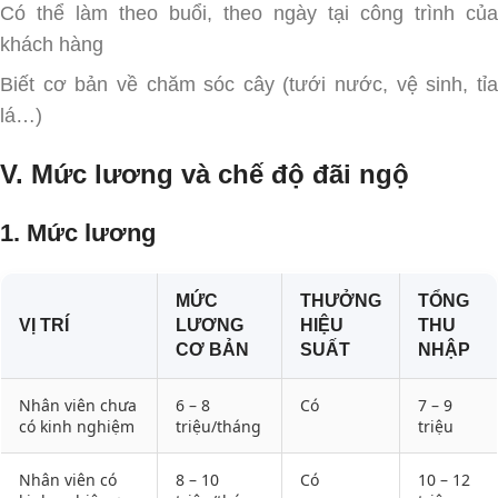
Có thể làm theo buổi, theo ngày tại công trình của
khách hàng
Biết cơ bản về chăm sóc cây (tưới nước, vệ sinh, tỉa
lá…)
V. Mức lương và chế độ đãi ngộ
1. Mức lương
MỨC
THƯỞNG
TỔNG
VỊ TRÍ
LƯƠNG
HIỆU
THU
CƠ BẢN
SUẤT
NHẬP
Nhân viên chưa
6 – 8
Có
7 – 9
có kinh nghiệm
triệu/tháng
triệu
Nhân viên có
8 – 10
Có
10 – 12