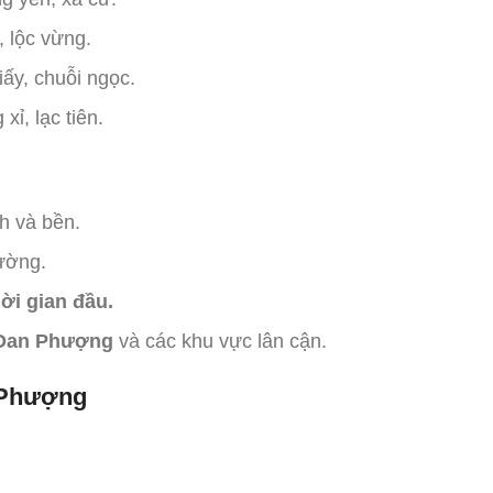
, lộc vừng.
iấy, chuỗi ngọc.
xỉ, lạc tiên.
h và bền.
rường.
ời gian đầu.
, Đan Phượng
và các khu vực lân cận.
n Phượng