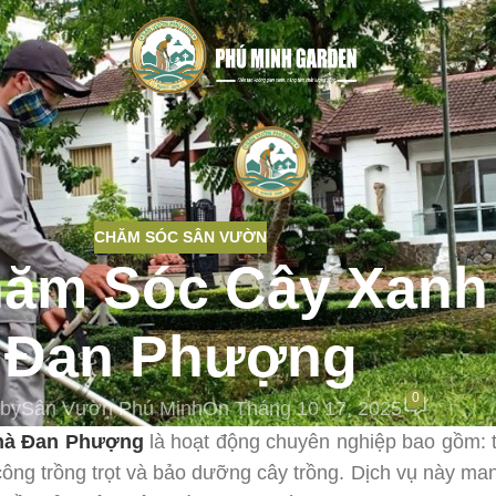
CHĂM SÓC SÂN VƯỜN
hăm Sóc Cây Xanh 
Đan Phượng
0
 by
Sân Vườn Phú Minh
On Tháng 10 17, 2025
Nhà Đan Phượng
là hoạt động chuyên nghiệp bao gồm: 
 công trồng trọt và bảo dưỡng cây trồng. Dịch vụ này ma