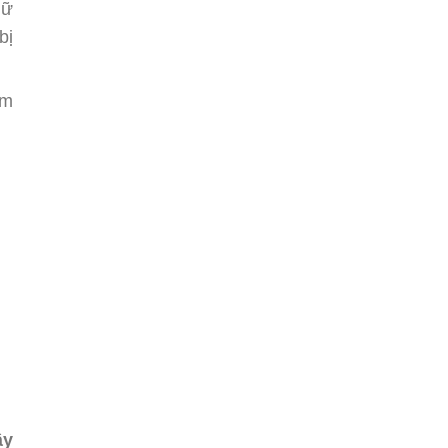
iữ
bị
ệm
ây