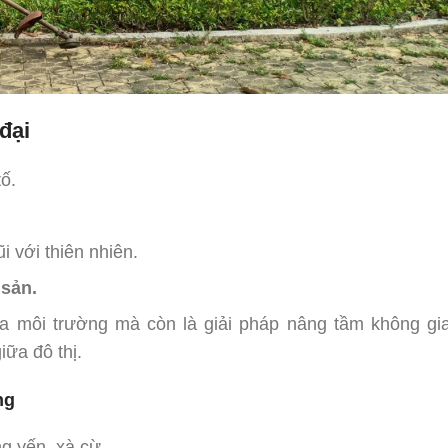
đại
tố.
i với thiên nhiên.
 sản.
ĩa môi trường mà còn là giải pháp nâng tầm không gi
ữa đô thị.
ng
g yến, xà cừ.