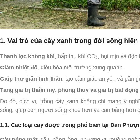
1. Vai trò của cây xanh trong đời sống hiện 
Thanh lọc không khí
, hấp thụ khí CO₂, bụi mịn và độc 
Giảm nhiệt độ
, điều hòa môi trường xung quanh.
Giúp thư giãn tinh thần
, tạo cảm giác an yên và gần gũ
Tăng giá trị thẩm mỹ, phong thủy và giá trị bất động
Do đó, dịch vụ trồng cây xanh không chỉ mang ý ngh
sống, giúp con người sống khỏe hơn và cân bằng hơn gi
1.1. Các loại cây được trồng phổ biến tại Đan Phượ
Cây bóng mát
: sấu, bằng lăng, phượng vĩ, muồng hoàn