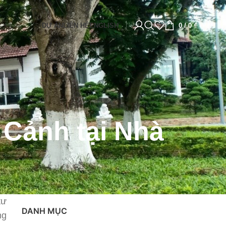
DỰ ÁN
LIÊN HỆ
ENGLISH
0
/
0
₫
Cảnh tại Nhà
tư
DANH MỤC
ng