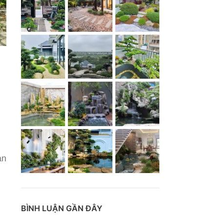
an
BÌNH LUẬN GẦN ĐÂY