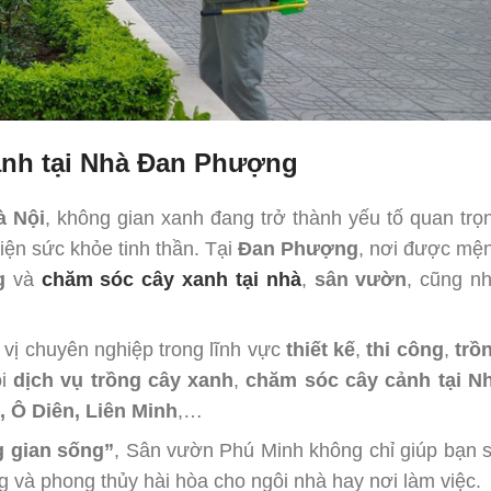
ảnh tại Nhà Đan Phượng
à Nội
, không gian xanh đang trở thành yếu tố quan trọ
iện sức khỏe tinh thần. Tại
Đan Phượng
, nơi được mệ
g
và
chăm sóc cây xanh tại nhà
,
sân vườn
, cũng n
vị chuyên nghiệp trong lĩnh vực
thiết kế
,
thi công
,
trồ
ói
dịch vụ trồng cây xanh
,
chăm sóc cây cảnh tại N
, Ô Diên, Liên Minh
,…
g gian sống”
, Sân vườn Phú Minh không chỉ giúp bạn 
 và phong thủy hài hòa cho ngôi nhà hay nơi làm việc.