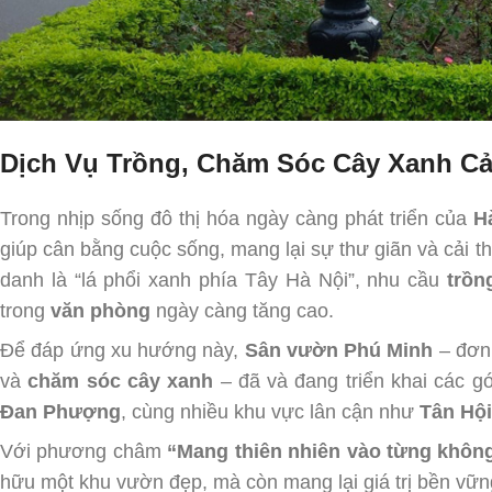
Dịch Vụ Trồng, Chăm Sóc Cây Xanh C
Trong nhịp sống đô thị hóa ngày càng phát triển của
H
giúp cân bằng cuộc sống, mang lại sự thư giãn và cải th
danh là “lá phổi xanh phía Tây Hà Nội”, nhu cầu
trồn
trong
văn phòng
ngày càng tăng cao.
Để đáp ứng xu hướng này,
Sân vườn Phú Minh
– đơn 
và
chăm sóc cây xanh
– đã và đang triển khai các g
Đan Phượng
, cùng nhiều khu vực lân cận như
Tân Hội
Với phương châm
“Mang thiên nhiên vào từng khôn
hữu một khu vườn đẹp, mà còn mang lại giá trị bền vững