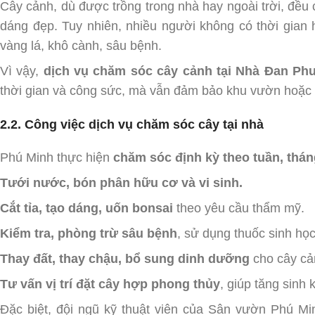
Cây cảnh, dù được trồng trong nhà hay ngoài trời, đều
dáng đẹp. Tuy nhiên, nhiều người không có thời gian
vàng lá, khô cành, sâu bệnh.
Vì vậy,
dịch vụ chăm sóc cây cảnh tại Nhà Đan P
thời gian và công sức, mà vẫn đảm bảo khu vườn hoặc k
2.2. Công việc dịch vụ chăm sóc cây tại nhà
Phú Minh thực hiện
chăm sóc định kỳ theo tuần, thá
Tưới nước, bón phân hữu cơ và vi sinh.
Cắt tỉa, tạo dáng, uốn bonsai
theo yêu cầu thẩm mỹ.
Kiểm tra, phòng trừ sâu bệnh
, sử dụng thuốc sinh học
Thay đất, thay chậu, bổ sung dinh dưỡng
cho cây cả
Tư vấn vị trí đặt cây hợp phong thủy
, giúp tăng sinh kh
Đặc biệt, đội ngũ kỹ thuật viên của Sân vườn Phú M