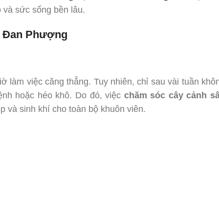
 và sức sống bền lâu.
ại Đan Phượng
iờ làm việc căng thẳng. Tuy nhiên, chỉ sau vài tuần khô
bệnh hoặc héo khô. Do đó, việc
chăm sóc cây cảnh s
ẹp và sinh khí cho toàn bộ khuôn viên.