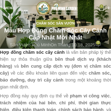
0
MENU
0
CHĂM SÓC SÂN VƯỜN
Mẫu Hợp Đồng Chăm Sóc Cây Cảnh
Cập Nhật Mới Nhất
0
Sân Vườn Phú Minh
On Tháng 10 18, 2025
Hợp đồng chăm sóc cây cảnh
là văn bản pháp lý thể
hiện sự thỏa thuận giữa
bên thuê dịch vụ (khác
hàng)
và
bên cung cấp dịch vụ (đơn vị chăm só
cây)
về các điều khoản liên quan đến việc
chăm sóc
bảo dưỡng, duy trì cây cảnh
trong một khoảng thờ
gian nhất định.
Hợp đồng này quy định cụ thể về
phạm vi công việc
trách nhiệm của hai bên
,
chi phí
,
thời gian thự
hiện
,
điều kiện thanh toán
,
chính sách bảo hành
, v