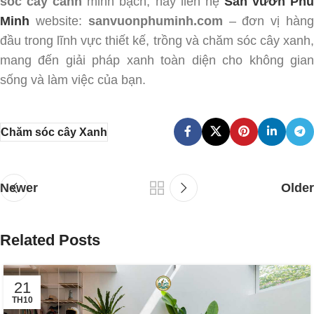
sóc cây cảnh
minh bạch, hãy liên hệ
Sân vườn Ph
Minh
website:
sanvuonphuminh.com
– đơn vị hàn
đầu trong lĩnh vực thiết kế, trồng và chăm sóc cây xanh,
mang đến giải pháp xanh toàn diện cho không gian
sống và làm việc của bạn.
Chăm sóc cây Xanh
Newer
Older
Related Posts
21
TH10