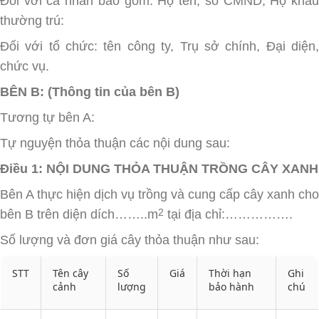
Đối với cá nhân bao gồm: Họ tên, số CMND, Hộ khẩu
thường trú:
Đối với tổ chức: tên công ty, Trụ sở chính, Đại diện,
chức vụ.
BÊN B: (Thông tin của bên B)
Tương tự bên A:
Tự nguyện thỏa thuận các nội dung sau:
Điều 1: NỘI DUNG THỎA THUẬN TRỒNG CÂY XANH
Bên A thực hiện dịch vụ trồng và cung cấp cây xanh cho
bên B trên diện dích……..m
tại địa chỉ:…………….
2
Số lượng và đơn giá cây thỏa thuận như sau:
STT
Tên cây
Số
Giá
Thời hạn
Ghi
cảnh
lượng
bảo hành
chú