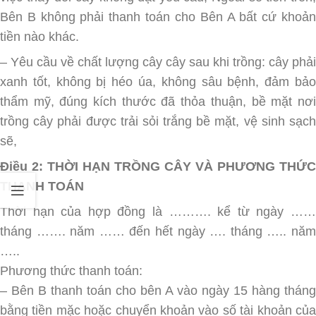
Bên B không phải thanh toán cho Bên A bất cứ khoản
tiền nào khác.
– Yêu cầu về chất lượng cây cây sau khi trồng: cây phải
xanh tốt, không bị héo úa, không sâu bệnh, đảm bảo
thẩm mỹ, đúng kích thước đã thỏa thuận, bề mặt nơi
trồng cây phải được trải sỏi trắng bề mặt, vệ sinh sạch
sẽ,
Điều 2: THỜI HẠN TRỒNG CÂY VÀ PHƯƠNG THỨC
THANH TOÁN
Thời hạn của hợp đồng là ………. kể từ ngày ……
tháng ……. năm …… đến hết ngày …. tháng ….. năm
…..
Phương thức thanh toán:
– Bên B thanh toán cho bên A vào ngày 15 hàng tháng
bằng tiền mặc hoặc chuyển khoản vào số tài khoản của