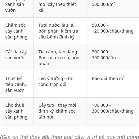
xanh sân
mới cây theo thiết
500.000/m²
vườn
kế
Chăm sóc
Tưới nước, lau lá,
50.000 –
cây cảnh
bón phân, kiểm tra
120.000/chậu/tháng
văn phòng
sâu bệnh định kỳ
Cắt tỉa cây
Tỉa cành, tạo dáng
300.000 –
sân vườn
Bonsai, dọn cỏ, bón
700.000/lần
phân
Thiết kế
Lên ý tưởng – thi
Báo giá theo m²
tiểu cảnh,
công trọn gói
sân vườn
Cho thuê
Cây tươi, thay mới
100.000 –
cây xanh
định kỳ, chăm sóc
300.000/chậu/tháng
văn phòng
tận nơi
(Giá có thể thay đổi theo loại cây, vị trí và quy mô công