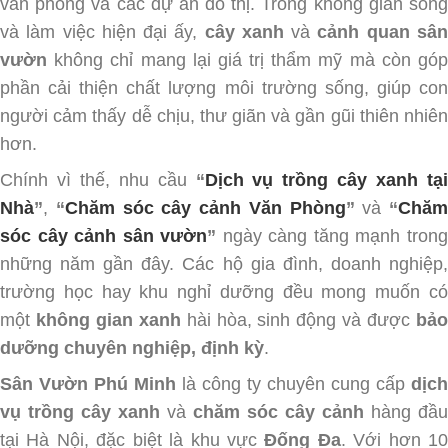
văn phòng và các dự án đô thị. Trong không gian sống
và làm việc hiện đại ấy,
cây xanh
và
cảnh quan sâ
vườn
không chỉ mang lại giá trị thẩm mỹ mà còn góp
phần cải thiện chất lượng môi trường sống, giúp con
người cảm thấy dễ chịu, thư giãn và gần gũi thiên nhiên
hơn.
Chính vì thế, nhu cầu
“
Dịch vụ trồng cây xanh tại
Nhà
”
,
“
Chăm sóc cây cảnh Văn Phòng
”
và
“
Chăm
sóc cây cảnh sân vườn
”
ngày càng tăng mạnh tron
những năm gần đây. Các hộ gia đình, doanh nghiệp,
trường học hay khu nghỉ dưỡng đều mong muốn có
một
không gian xanh
hài hòa, sinh động và được
bả
dưỡng chuyên nghiệp, định kỳ
.
Sân Vườn Phú Minh
là công ty chuyên cung cấp
dịch
vụ trồng cây xanh
và
chăm sóc cây cảnh
hàng đầu
tại Hà Nội, đặc biệt là khu vực
Đống Đa
. Với hơn 1