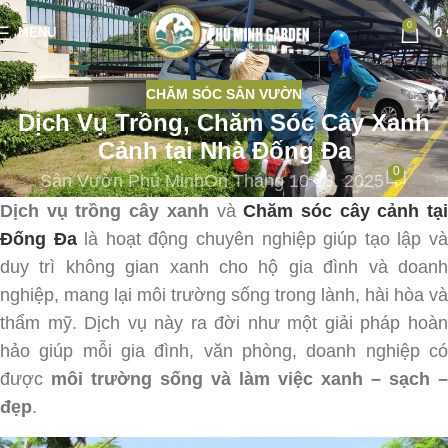
0
MENU
0
CHĂM SÓC SÂN VƯỜN
Dịch Vụ Trồng, Chăm Sóc Cây Xanh
Cảnh tại Nhà Đống Đa
0
Sân Vườn Phú Minh
On Tháng 10 13, 2025
Dịch vụ trồng cây xanh
và
Chăm sóc cây cảnh tạ
Đống Đa
là hoạt động chuyên nghiệp giúp tạo lập v
duy trì không gian xanh cho hộ gia đình và doanh
nghiệp, mang lại môi trường sống trong lành, hài hòa và
thẩm mỹ. Dịch vụ này ra đời như một giải pháp hoàn
hảo giúp mỗi gia đình, văn phòng, doanh nghiệp có
được
môi trường sống và làm việc xanh – sạch –
đẹp
.